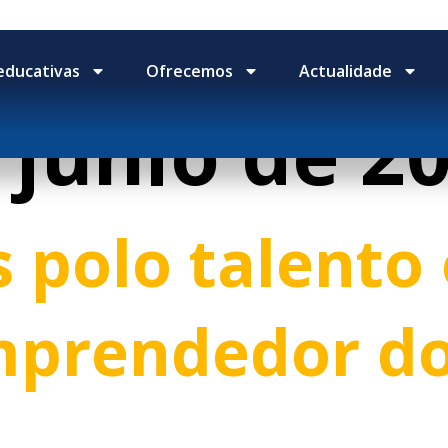
educativas
Ofrecemos
Actualidade
 junio de 2
polo talento 
emprendedor d