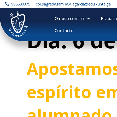
contenido
986500375
cpr.sagrada.familia.vilagarcia@edu.xunta.gal
O noso centro
Etapas 
Día:
6 de
Contacto
Apostamos 
espírito 
alumnado