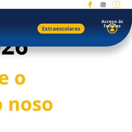
Acceso ás
familias
Extraescolares
026
e o
o noso