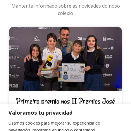
Mantente informado sobre as novidades do noso
colexio
Primeiro premio nos II Premios José
Hermida de Radio Escolar
Valoramos tu privacidad
O noso podcast «O entroido en Radio Neri» gaña na
Usamos cookies para mejorar su experiencia de
categoría de Infantil e Primaria
navegación, mostrarle anuncios o contenidos