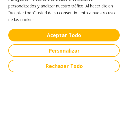
personalizados y analizar nuestro tráfico. Al hacer clic en
VER MÁIS
“Aceptar todo” usted da su consentimiento a nuestro uso
mayo 8, 2026
de las cookies.
Aceptar Todo
Personalizar
Rechazar Todo
Contacto
Rúa Vista Alegre, 2 - 36600 Vilagarcía de
Arousa Pontevedra
Correo
986500375