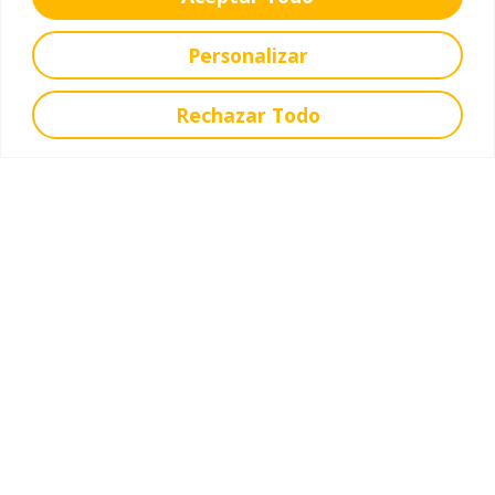
Personalizar
Rechazar Todo
Creando comunidade
Cremos que o sentido de comunidade se
constrúe vivíndoo. Por iso, o curso está
salpicado de momentos compartidos —
festivais, actuacións, bailes— nos que todo o
alumnado participa e se recoñece como
parte dun colectivo.