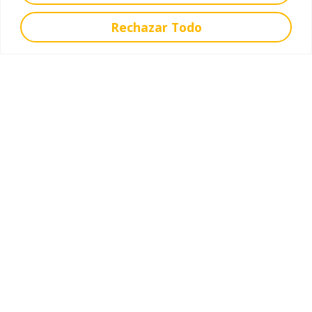
alumnado nun ambiente de festa e bo humor.
Rechazar Todo
Máis Noticias
Xeral
Ed. Infantil
Ed. Primaria
Ed. Secundaria
Pastoral
Recoñecementos
RadioNeri