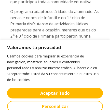
que participou toda a comunidade educativa.
O programa adaptouse á idade do alumnado. As
nenas e nenos de Infantil e do 1.º ciclo de
Primaria disfrutaron de actividades lúdicas
preparadas para a ocasión, mentres que os do
2.º e 3.º ciclo de Primaria participaron nunha
celebración eucarística no baixo teito do colexio.
Valoramos tu privacidad
O alumnado da ESO fixo o propio na igrexa da
Xunqueira.
Usamos cookies para mejorar su experiencia de
navegación, mostrarle anuncios o contenidos
Rematadas as celebracións, toda a comunidade
personalizados y analizar nuestro tráfico. Al hacer clic en
compartiu o tradicional bolo e chocolatina, un
“Aceptar todo” usted da su consentimiento a nuestro uso
dos momentos máis agardados da xornada e xa
de las cookies.
sinal de identidade desta festividade no centro.
A mañá puxo o broche de ouro cun animado
Aceptar Todo
partido de fútbol entre o alumnado de 4.º da
ESO e o profesorado, que congregou ao
Personalizar