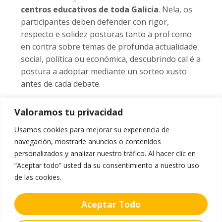
centros educativos de toda Galicia
. Nela, os
participantes deben defender con rigor,
respecto e solidez posturas tanto a prol como
en contra sobre temas de profunda actualidade
social, política ou económica, descubrindo cal é a
postura a adoptar mediante un sorteo xusto
antes de cada debate.
O xurado do certame destacou de forma
Valoramos tu privacidad
unánime a impecable posta en escena do
equipo de Vilagarcía, a súa capacidade de
Usamos cookies para mejorar su experiencia de
réplica, o manexo dos tempos e, por riba de
navegación, mostrarle anuncios o contenidos
todo, o profundo respecto polo rival e o
personalizados y analizar nuestro tráfico. Al hacer clic en
extraordinario traballo de documentación
“Aceptar todo” usted da su consentimiento a nuestro uso
de las cookies.
previo que realizaron nas nosas aulas.
O froito do traballo transversal na
Aceptar Todo