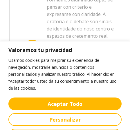
pensar con criterio e
expresarse con claridade. A
oratoria e o debate son sinais
de identidade do noso centro e
espazos de crecemento real.
Atención á diversidade
Valoramos tu privacidad
Contamos con profesorado
Usamos cookies para mejorar su experiencia de
especialista, agrupamentos
navegación, mostrarle anuncios o contenidos
flexibles e unha titoría próxima
personalizados y analizar nuestro tráfico. Al hacer clic en
para garantir que cada alumno
“Aceptar todo” usted da su consentimiento a nuestro uso
e alumna poida avanzar e
de las cookies.
desenvolver ao máximo as
súas capacidades.
Aceptar Todo
Valores e identidade
Personalizar
filipense