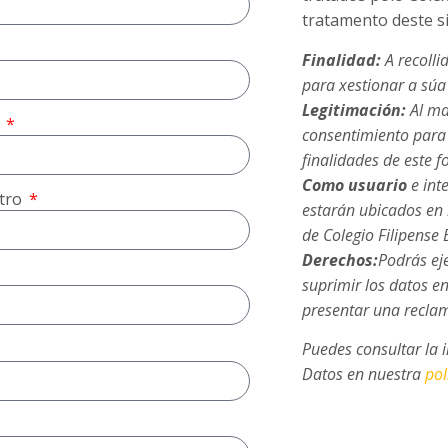
tratamento deste si
Finalidad:
A recolli
para xestionar a súa
Legitimación:
Al mar
e
consentimiento para 
finalidades de este f
Como usuario
e int
ntro
estarán ubicados en 
de Colegio Filipense 
Derechos:
Podrás eje
suprimir los datos e
presentar una reclam
Puedes consultar la 
Datos en nuestra
pol