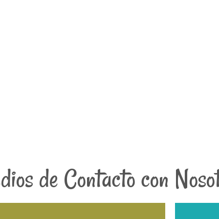
Nu
Escríbenos
cpr.sagrada.familia.vilagarcia@edu.xunta.gal
ios de Contacto con Noso