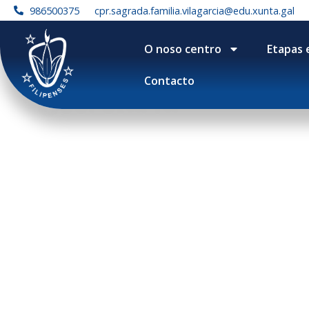
986500375
cpr.sagrada.familia.vilagarcia@edu.xunta.gal
O noso centro
Etapas 
Contacto
Secretaría