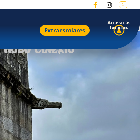
Acceso ás
familias
Extraescolares
 noso colexio