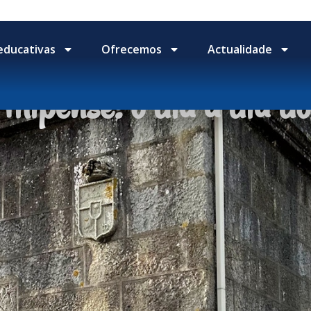
educativas
Ofrecemos
Actualidade
ilipense: o día a día do