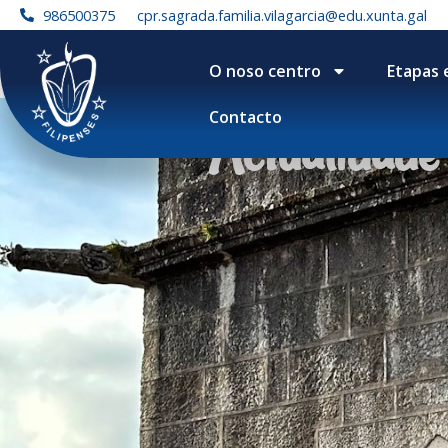
986500375
cpr.sagrada.familia.vilagarcia@edu.xunta.gal
O noso centro
Etapas 
Contacto
Actualidade f