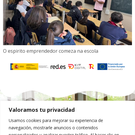
O espirito emprendedor comeza na escola
Valoramos tu privacidad
Contacto
Usamos cookies para mejorar su experiencia de
navegación, mostrarle anuncios o contenidos
Rúa Vista Alegre, 2 - 36600 Vilagarcía de
personalizados y analizar nuestro tráfico. Al hacer clic en