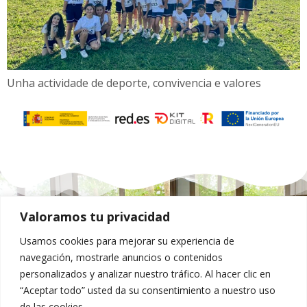
Unha actividade de deporte, convivencia e valores
Valoramos tu privacidad
Contacto
Usamos cookies para mejorar su experiencia de
navegación, mostrarle anuncios o contenidos
Rúa Vista Alegre, 2 - 36600 Vilagarcía de
personalizados y analizar nuestro tráfico. Al hacer clic en
Arousa Pontevedra
“Aceptar todo” usted da su consentimiento a nuestro uso
Correo
de las cookies.