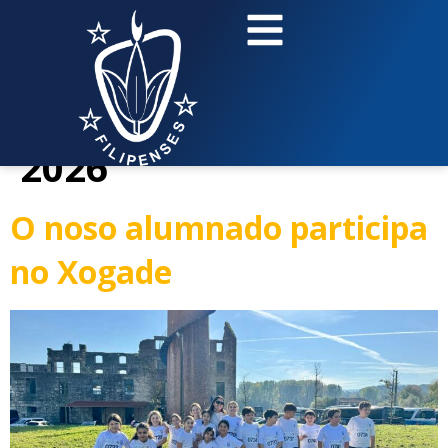
contenido
Día:
25 de abril de
2026
O noso alumnado participa
no Xogade