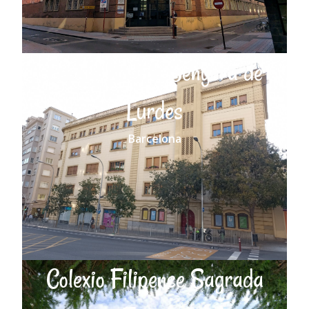
Escola Nostra Senyora de
Lurdes
Barcelona
Colexio Filipense Sagrada