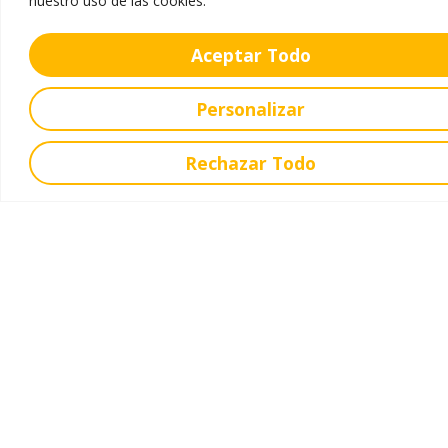
nuestro uso de las cookies.
Aceptar Todo
Personalizar
Rechazar Todo
Tes algunha dúbida?
Ponte en contacto con nós!
Estamos aquí para axudar. Se queres máis
información sobre a nosa escola, os nosos
proxectos ou a nosa matrícula, non dubides en