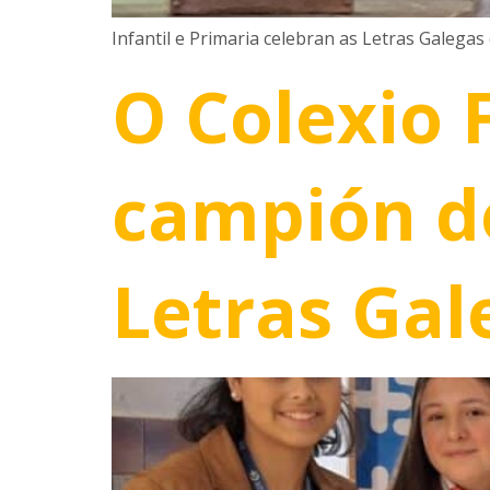
Infantil e Primaria celebran as Letras Galegas
O Colexio 
campión do
Letras Gal