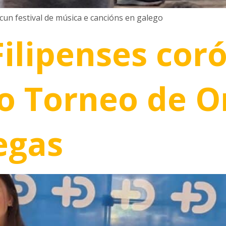
 cun festival de música e cancións en galego
Filipenses cor
 Torneo de Or
egas