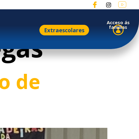
Acceso ás
familias
Extraescolares
egas
io de