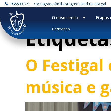
contenido
986500375
cpr.sagrada.familia.vilagarcia@edu.xunta.gal
O noso centro
Etapas 
Etiqueta
Contacto
O Festigal
música e g