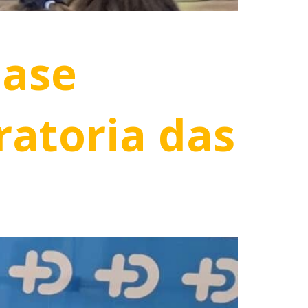
óase
atoria das