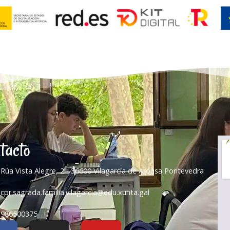
tacto
Rúa Vista Alegre, 2 - 36600 Vilagarcía de Arousa Pontevedra
cpr.sagrada.familia.vilagarcia@edu.xunta.gal
986500375