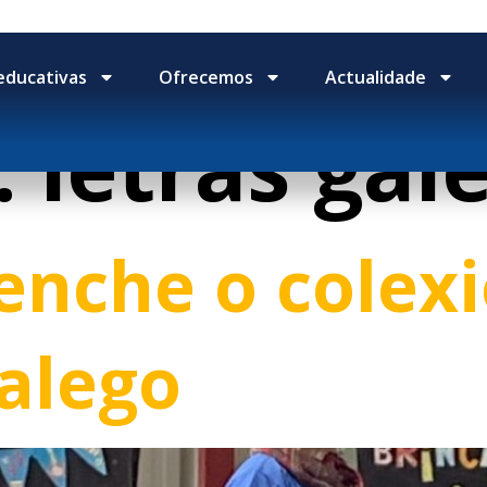
educativas
Ofrecemos
Actualidade
:
letras gal
 enche o colex
alego