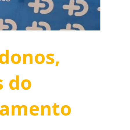
donos,
s do
lamento