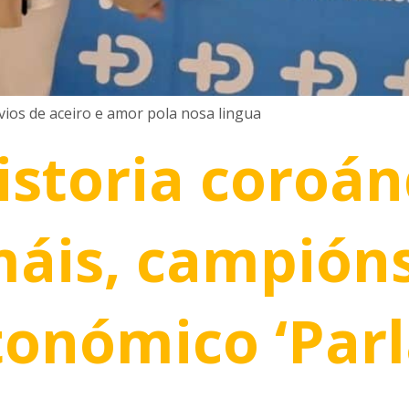
vios de aceiro e amor pola nosa lingua
storia coroán
máis, campión
tonómico ‘Par