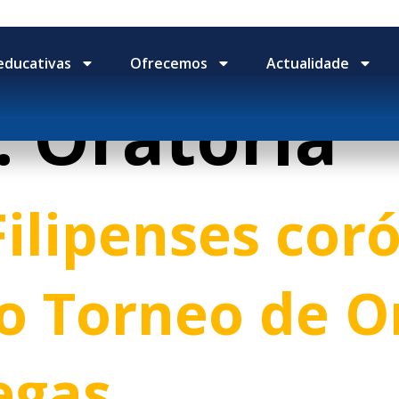
educativas
Ofrecemos
Actualidade
:
Oratoria
Filipenses cor
 Torneo de Or
egas