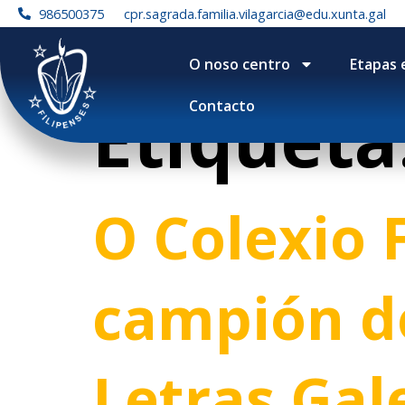
contenido
986500375
cpr.sagrada.familia.vilagarcia@edu.xunta.gal
O noso centro
Etapas 
Etiqueta
Contacto
O Colexio 
campión do
Letras Gal