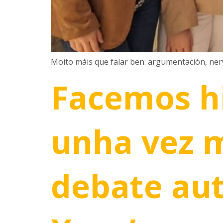
Moito máis que falar ben: argumentación, ner
Facemos hi
unha vez 
debate au