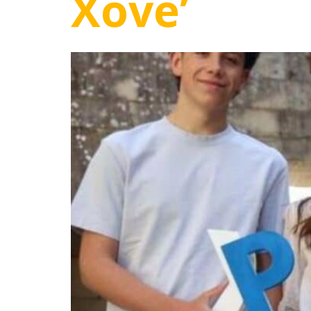
Xove’