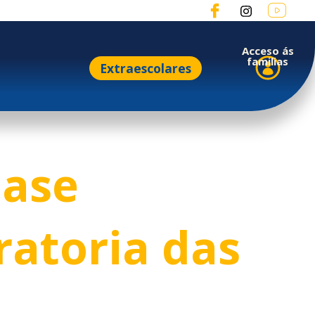
Acceso ás
familias
Extraescolares
óase
atoria das