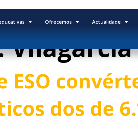
educativas
Ofrecemos
Actualidade
:
Vilagarcía
de ESO convért
ticos dos de 6.