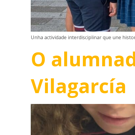
Unha actividade interdisciplinar que une hist
O alumnad
Vilagarcía