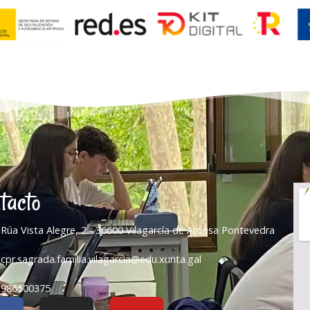
tacto
Rúa Vista Alegre, 2 - 36600 Vilagarcía de Arousa Pontevedra
cpr.sagrada.familia.vilagarcia@edu.xunta.gal
986500375