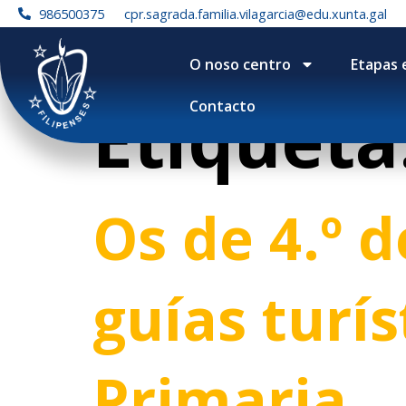
contenido
986500375
cpr.sagrada.familia.vilagarcia@edu.xunta.gal
O noso centro
Etapas 
Etiqueta
Contacto
Os de 4.º 
guías turís
Primaria