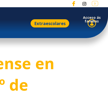
Acceso ás
familias
Extraescolares
ense en
º de